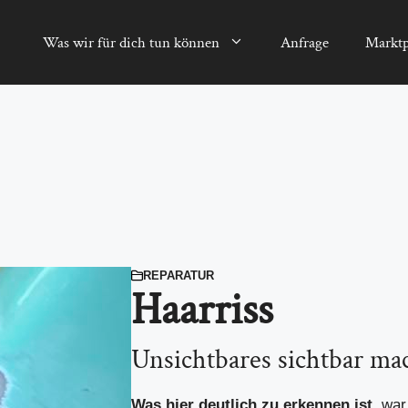
Was wir für dich tun können
Anfrage
Marktp
REPARATUR
Haarriss
Unsichtbares sichtbar ma
Was hier deutlich zu erkennen ist,
war