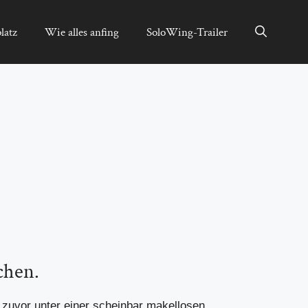
latz
Wie alles anfing
SoloWing-Trailer
chen.
 zuvor unter einer scheinbar makellosen